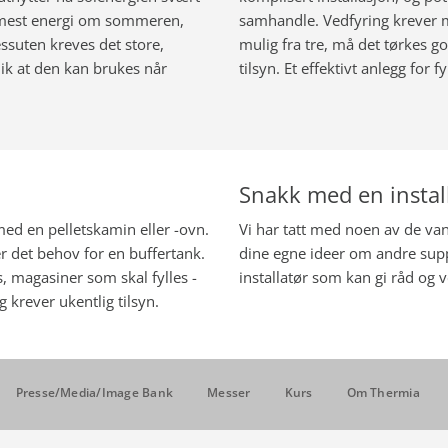
r mest energi om sommeren,
samhandle. Vedfyring krever m
essuten kreves det store,
mulig fra tre, må det tørkes go
ik at den kan brukes når
tilsyn. Et effektivt anlegg for
Snakk med en instal
d en pelletskamin eller -ovn.
Vi har tatt med noen av de va
 det behov for en buffertank.
dine egne ideer om andre supp
s, magasiner som skal fylles -
installatør som kan gi råd og v
 krever ukentlig tilsyn.
Presse/Media/Image Bank
Messer
Kurs
Om Thermia