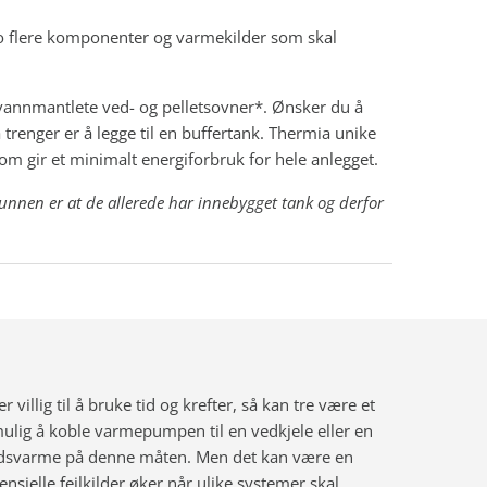
o flere komponenter og varmekilder som skal
vannmantlete ved- og pelletsovner*. Ønsker du å
 trenger er å legge til en buffertank. Thermia unike
m gir et minimalt energiforbruk for hele anlegget.
runnen er at de allerede har innebygget tank og derfor
villig til å bruke tid og krefter, så kan tre være et
 mulig å koble varmepumpen til en vedkjele eller en
ddsvarme på denne måten. Men det kan være en
ensielle feilkilder øker når ulike systemer skal