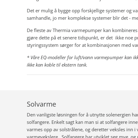
Det er mulig å bygge opp forskjellige systemer og 
samhandle, jo mer komplekse systemer blir det - me
De fleste av Thermia varmepumper kan kombineres m
gjøre dette på et senere tidspunkt, er det ikke noe pr
styringssystem sørger for at kombinasjonen med var
* Våre EQ-modeller for luft/vann varmepumper kan ik
ikke kan koble til ekstern tank.
Solvarme
Den vanligste løsningen for å utnytte solenergien har
solfangere. Enkelt sagt kan man si at solfangere in
varmes opp av solstrålene, og deretter veksles inn 
varmevekslere . Solfangere har utviklet seg mye, og 