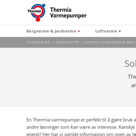
Bergvarme & Jordvarme
Luftvarme
THERMIA.NO
PRODUKTER
EKSTRA FUNKSJONER MED
So
Th
a
En Thermia varmepumpe er perfekt til å gjøre bruk a
andre løsninger som kan være av interesse. Kanskje d
energi? Her har vi samlet informasjon om noen av lø