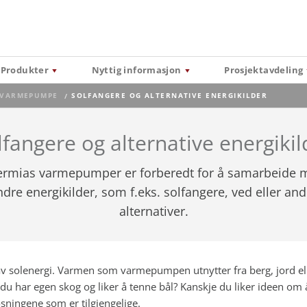
Produkter
Nyttig informasjon
Prosjektavdeling
 VARMEPUMPE
CURRENT:
SOLFANGERE OG ALTERNATIVE ENERGIKILDER
lfangere og alternative energikil
ermias varmepumper er forberedt for å samarbeide 
ndre energikilder, som f.eks. solfangere, ved eller and
alternativer.
v solenergi. Varmen som varmepumpen utnytter fra berg, jord elle
u har egen skog og liker å tenne bål? Kanskje du liker ideen om 
sningene som er tilgjengelige.