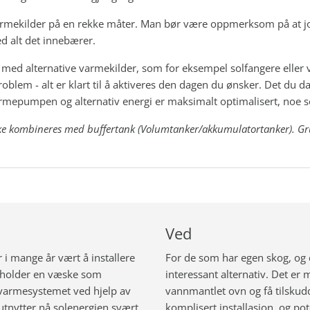
varmekilder på en rekke måter. Man bør være oppmerksom på at j
d alt det innebærer.
ed alternative varmekilder, som for eksempel solfangere eller 
oblem - alt er klart til å aktiveres den dagen du ønsker. Det du da
mepumpen og alternativ energi er maksimalt optimalisert, noe so
ke kombineres med buffertank (
Volumtanker/akkumulatortanker)
. G
Ved
 i mange år vært å installere
For de som har egen skog, og er 
neholder en væske som
interessant alternativ. Det er
i varmesystemet ved hjelp av
vannmantlet ovn og få tilsku
utnytter nå solenergien svært
komplisert installasjon, og pot