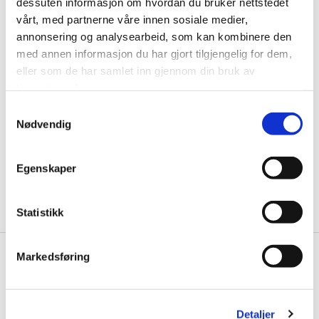
dessuten informasjon om hvordan du bruker nettstedet
alarmer hvis noe må kontrolleres, det er også mulighet for
vårt, med partnerne våre innen sosiale medier,
stemmestyring av varmepumpen SmartThings brukes av
annonsering og analysearbeid, som kan kombinere den
mange ledende merker og du kan se i appen hvilke produkter
med annen informasjon du har gjort tilgjengelig for dem,
og merker som inngår. Les mer om
SmartThings.
eller som de har samlet inn gjennom din bruk av
tjenestene deres.
Samtykkevalg
Last ned SmartThings-appen her:
Nødvendig
Egenskaper
Statistikk
Be om tilbud
Markedsføring
Vi utarbeider et gratis og uforpliktende tilbud basert på dine
opplysninger.
Detaljer