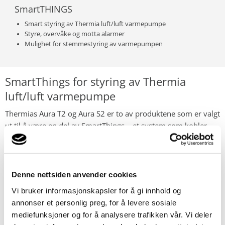
SmartTHINGS
Smart styring av Thermia luft/luft varmepumpe
Styre, overvåke og motta alarmer
Mulighet for stemmestyring av varmepumpen
SmartThings for styring av Thermia
luft/luft varmepumpe
Thermias Aura T2 og Aura S2 er to av produktene som er valgt
ut til å være en del av SmartThings – et system som kobler
sammen ulike smartenheter i hjemmet ditt og gir deg
muligheten til å styre dem via en app. Les bruksanvisningen
for appen.
Denne nettsiden anvender cookies
Vi bruker informasjonskapsler for å gi innhold og
Med SmartThings kan du for eksempel styre ønsket
annonser et personlig preg, for å levere sosiale
innetemperatur, justere viftehastighet og planlegge
mediefunksjoner og for å analysere trafikken vår. Vi deler
funksjoner. Du kan overvåke energiforbruket ditt og motta