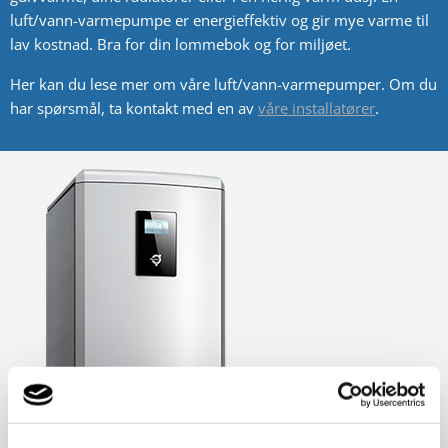
luft/vann-varmepumpe er energieffektiv og gir mye varme til
lav kostnad. Bra for din lommebok og for milj
øet
.
Her kan du lese mer om våre luft/vann-varmepumper. Om du
har sp
ørsmål
, ta kontakt med en av
våre installat
ører
.