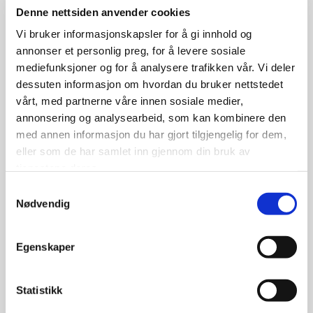
Denne nettsiden anvender cookies
Vi bruker informasjonskapsler for å gi innhold og
annonser et personlig preg, for å levere sosiale
mediefunksjoner og for å analysere trafikken vår. Vi deler
dessuten informasjon om hvordan du bruker nettstedet
vårt, med partnerne våre innen sosiale medier,
annonsering og analysearbeid, som kan kombinere den
med annen informasjon du har gjort tilgjengelig for dem,
eller som de har samlet inn gjennom din bruk av
tjenestene deres.
Samtykkevalg
Nødvendig
Athena H
Eksepsjonell ytelse for deg som ikke går på kompromiss
Egenskaper
med kvalitet eller komfort
Rikelig mengde varmtvann
, med rask oppvarming.
En av markedets mest stillegående. Minimal lyd selv ved
Statistikk
full kraft.