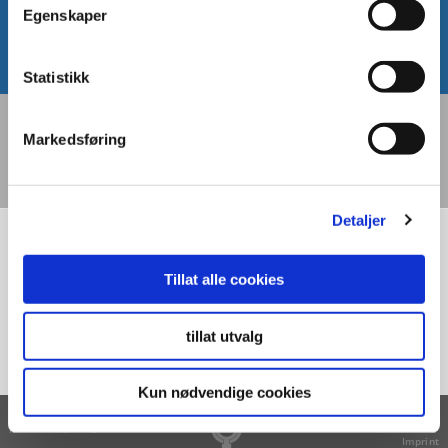
vår prosjektavdeling.
Egenskaper
THERMIA PROSJEKTAVDELING
Statistikk
Nyheter
Presse/Media/Image Bank
Markedsføring
Messer
Kurs
Om Thermia
Bærekraft
Detaljer
Bergvarme & Jordvarme
Luftvarme
Tillat alle cookies
Produkter
Nyttig informasjon
tillat utvalg
Kontakt & Support
Kun nødvendige cookies
Behandling av
Sitemap
personopplysninger
Cookies
Imprint