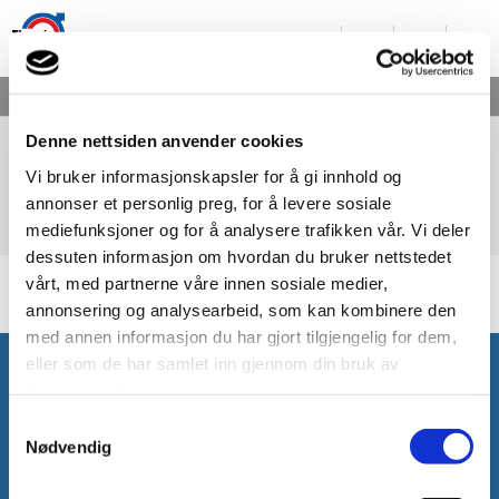
CURRENT:
FDV-TEKSTER
Denne nettsiden anvender cookies
FDV-tekster
Vi bruker informasjonskapsler for å gi innhold og
I zip-filen nedenfor finner du våre FDV tekster
annonser et personlig preg, for å levere sosiale
mediefunksjoner og for å analysere trafikken vår. Vi deler
dessuten informasjon om hvordan du bruker nettstedet
vårt, med partnerne våre innen sosiale medier,
AMA-texter för Thermia (zip-fil)
annonsering og analysearbeid, som kan kombinere den
med annen informasjon du har gjort tilgjengelig for dem,
eller som de har samlet inn gjennom din bruk av
tjenestene deres.
Samtykkevalg
Fant du det du søkte?
Nødvendig
Er det noe materiell som du savner, ber vi deg ta kontakt med