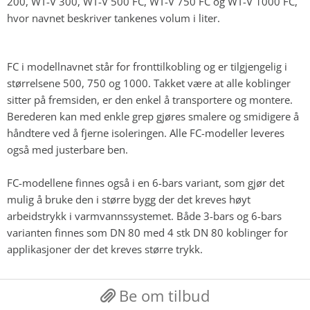
200, WT-V 300, WT-V 500 FC, WT-V 750 FC og WT-V 1000 FC,
hvor navnet beskriver tankenes volum i liter.
FC i modellnavnet står for fronttilkobling og er tilgjengelig i
størrelsene 500, 750 og 1000. Takket være at alle koblinger
sitter på fremsiden, er den enkel å transportere og montere.
Berederen kan med enkle grep gjøres smalere og smidigere å
håndtere ved å fjerne isoleringen. Alle FC-modeller leveres
også med justerbare ben.
FC-modellene finnes også i en 6-bars variant, som gjør det
mulig å bruke den i større bygg der det kreves høyt
arbeidstrykk i varmvannssystemet. Både 3-bars og 6-bars
varianten finnes som DN 80 med 4 stk DN 80 koblinger for
applikasjoner der det kreves større trykk.
Be om tilbud