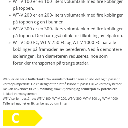
WT-V 100 er en 100-liters volumtank med fire koblinger
på toppen.
WT-V 200 er en 200-liters volumtank med fire koblinger
på toppen og en i bunnen.
WT-V 300 er en 300-liters volumtank med fire koblinger
på toppen. Den har også uttak for tilkobling av elpatron.
WT-V 500 FC, WT-V 750 FC og WT-V 1000 FC har alle
koblinger på framsiden av berederen. Ved å demontere
isoleringen, kan diameteren reduseres, noe som
forenkler transporten på trange steder.
WT-V er en serie buffertanker/akkumulatortanker som er utviklet og tilpasset til
varmepumpedrift. De er designet for lett å kunne tilpasses ulike varmesystemer.
De kan anvendes til volumøkning, flow utjevning og reduksjon av potensielle
klikke i varmesystemet.
WT-V serien består av: WT-V 100, WT-V 200, WT-V 300, WT-V 500 og WT-V 1000.
Tallene i navnet er lik tankenes volum i liter.