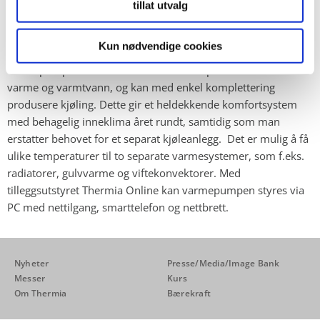
tillat utvalg
var lagt i bjelkelagene ble de originale plankene nennsomt
lagt på plass igjen. På våtrommene er gulvvarmen støpt i
betong og dekket med naturfliser.
Kun nødvendige cookies
Varmepumpen er en Thermia Solid som produserer både
varme og varmtvann, og kan med enkel komplettering
produsere kjøling. Dette gir et heldekkende komfortsystem
med behagelig inneklima året rundt, samtidig som man
erstatter behovet for et separat kjøleanlegg. Det er mulig å få
ulike temperaturer til to separate varmesystemer, som f.eks.
radiatorer, gulvvarme og viftekonvektorer. Med
tilleggsutstyret Thermia Online kan varmepumpen styres via
PC med nettilgang, smarttelefon og nettbrett.
Nyheter
Presse/Media/Image Bank
Messer
Kurs
Om Thermia
Bærekraft